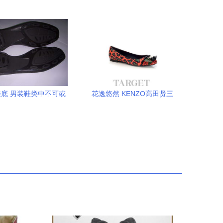
底 男装鞋类中不可或
花逸悠然 KENZO高田贤三
的耐久与安全之选
2013早春度假系列鞋履配件
解读